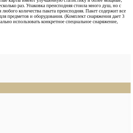
итые карты имеют улучшенную статистику и более мощные,
сколько раз. Упаковка преисподняя стоила много душ, но с
 любого количества пакета преисподняя. Пакет содержит все
для предметов и оборудования. (Комплект снаряжения дает 3
ально использовать конкретное специальное снаряжение,