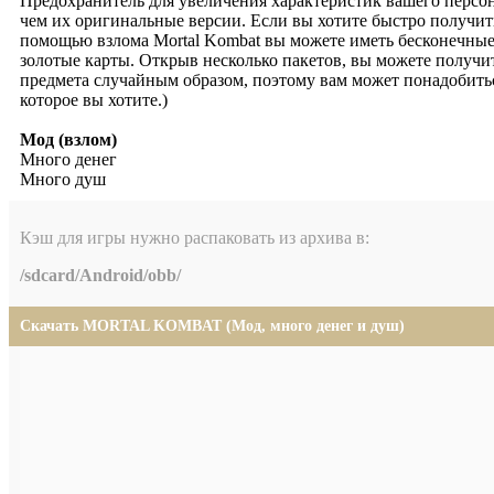
Предохранитель для увеличения характеристик вашего персо
чем их оригинальные версии. Если вы хотите быстро получить
помощью взлома Mortal Kombat вы можете иметь бесконечные 
золотые карты. Открыв несколько пакетов, вы можете получит
предмета случайным образом, поэтому вам может понадобить
которое вы хотите.)
Мод (взлом)
Много денег
Много душ
Кэш для игры нужно распаковать из архива в:
/sdcard/Android/obb/
Скачать MORTAL KOMBAT (Мод, много денег и душ)