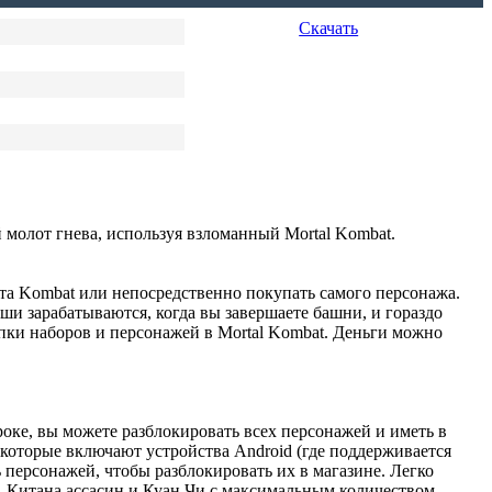
Скачать
 молот гнева, используя взломанный Mortal Kombat.
та Kombat или непосредственно покупать самого персонажа.
ши зарабатываются, когда вы завершаете башни, и гораздо
пки наборов и персонажей в Mortal Kombat. Деньги можно
роке, вы можете разблокировать всех персонажей и иметь в
 которые включают устройства Android (где поддерживается
 персонажей, чтобы разблокировать их в магазине. Легко
 Китана ассасин и Куан Чи с максимальным количеством