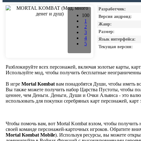
Разработчик:
100
Версия андроид:
1
Жанр:
2
Размер:
3
4
Язык интерфейса:
5
Текущая версия:
Разблокируйте всех персонажей, включая золотые карты, карт
Используйте мод, чтобы получить бесплатные неограниченные
В игре
Mortal Kombat
вам понадобятся Души, чтобы иметь во
Вы также можете получить набор Царства Пустоты, чтобы пол
ценнее, чем Деньги. Деньги, Души и Очки Альянса - это вал
использовать для покупки серебряных карт персонажей, карт
Чтобы помочь вам, вот Mortal Kombat взлом, чтобы получить 
своей команде персонажей-карточных игроков. Обратите внима
Mortal Kombat Mobile
). Используя ресурсы, вы можете откры
доминируйте в Войнах Фракций с высокоуровневыми героями,