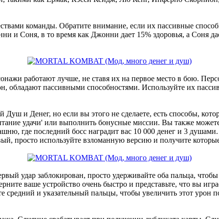
ствами команды. Обратите внимание, если их пассивные способн
нни и Соня, в то время как Джонни дает 15% здоровья, а Соня 
онажи работают лучше, не ставя их на первое место в бою. Пер
обладают пассивными способностями. Используйте их пассивн
кой Душ и Денег, но если вы этого не сделаете, есть способы, ко
тание удачи' или выполнить бонусные миссии. Вы также можете
ю, где последний босс наградит вас 10 000 денег и 3 душами. 
ый, просто используйте взломанную версию и получите которые 
рвый удар заблокирован, просто удерживайте оба пальца, чтобы 
ните ваше устройство очень быстро и представьте, что вы играет
е средний и указательный пальцы, чтобы увеличить этот урон п