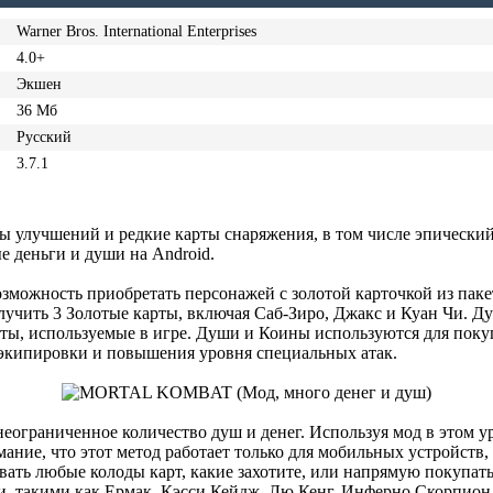
Warner Bros. International Enterprises
4.0+
Экшен
36 Мб
Русский
3.7.1
ы улучшений и редкие карты снаряжения, в том числе эпический
 деньги и души на Android.
зможность приобретать персонажей с золотой карточкой из паке
учить 3 Золотые карты, включая Саб-Зиро, Джакс и Куан Чи. Ду
юты, используемые в игре. Души и Коины используются для поку
 экипировки и повышения уровня специальных атак.
неограниченное количество душ и денег. Используя мод в этом у
ние, что этот метод работает только для мобильных устройств,
вать любые колоды карт, какие захотите, или напрямую покупать
 такими как Ермак, Кэсси Кейдж, Лю Кенг, Инферно Скорпион,