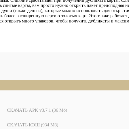
нажа. Слияние срабатывает при получении дубликата карты. Сл
 слитые карты, вам просто нужно открыть пакет преисподняя не
души (также деньги), которые можно использовать для открытия
ь более расширенную версию золотых карт. Это также работает 
ся открыть много упаковок, чтобы получить дубликаты и максим
СКАЧАТЬ APK v3.7.1 (36 Мб)
СКАЧАТЬ КЭШ (934 Мб)