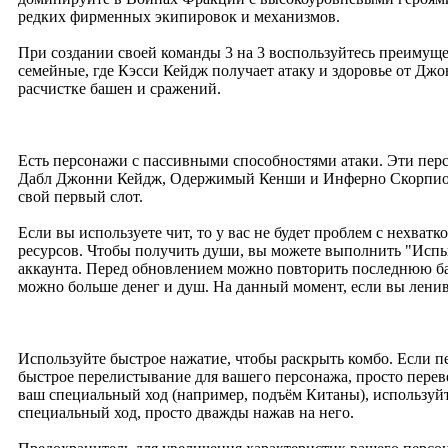
редких фирменных экипировок и механизмов.
При создании своей команды 3 на 3 воспользуйтесь преимуще
семейные, где Кэсси Кейдж получает атаку и здоровье от Джо
расчистке башен и сражений.
Есть персонажи с пассивными способностями атаки. Эти перс
Дабл Джонни Кейдж, Одержимый Кенши и Инферно Скорпион, 
свой первый слот.
Если вы используете чит, то у вас не будет проблем с нехват
ресурсов. Чтобы получить души, вы можете выполнить "Испы
аккаунта. Перед обновлением можно повторить последнюю башн
можно больше денег и душ. На данный момент, если вы ленив
Используйте быстрое нажатие, чтобы раскрыть комбо. Если пе
быстрое перелистывание для вашего персонажа, просто перевер
ваш специальный ход (например, подъём Китаны), используйт
специальный ход, просто дважды нажав на него.