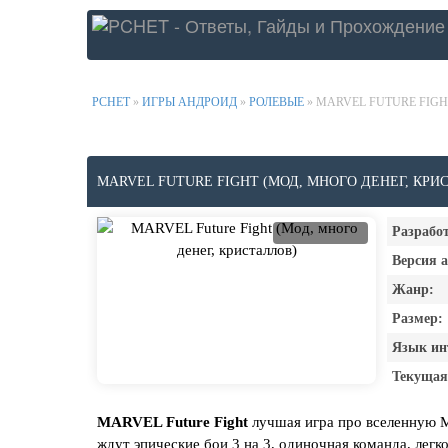
PCHET
»
ИГРЫ АНДРОИД
»
РОЛЕВЫЕ
» MARVEL FUTURE FIGH
MARVEL FUTURE FIGHT (МОД, МНОГО ДЕНЕГ, КРИ
Разрабо
Версия 
Жанр:
Размер:
Язык ин
Текущая
MARVEL Future Fight
лучшая игра про вселенную 
ждут эпические бои 3 на 3, одиночная команда, легк