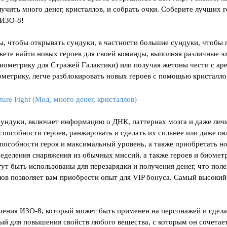
учить много денег, кристаллов, и собрать очки. Соберите лучших г
 ИЗО-8!
лы, чтобы открывать сундуки, в частности большие сундуки, чтобы
жете найти новых героев для своей команды, выполняя различные э
иометрику для Стражей Галактики) или получая жетоны чести с ар
ометрику, легче разблокировать новых героев с помощью кристалло
сундуки, включает информацию о ДНК, паттернах мозга и даже ли
пособности героев, ранжировать и сделать их сильнее или даже ов
пособности героя и максимальный уровень, а также приобретать н
еделения снаряжения из обычных миссий, а также героев и биомет
ут быть использованы для перезарядки и получения денег, что поле
лов позволяет вам приобрести опыт для VIP бонуса. Самый высокий
чения ИЗО-8, который может быть применен на персонажей и сдела
стный для повышения свойств любого вещества, с которым он сочетае