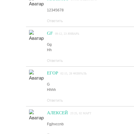
12345678
Ответить
GF
09:12, 23 ЯНВАРЬ
Gg
Hh
Ответить
ЕГОР
02:15, 28 ФЕВРАЛЬ
G
Hhhh
Ответить
АЛЕКСЕЙ
23:25, 02 МАРТ
Fgjhvccnb