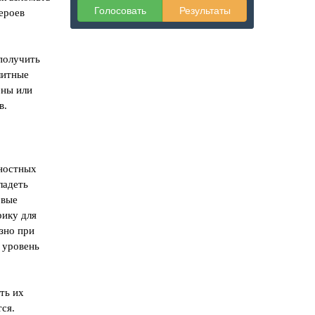
Голосовать
Результаты
ероев
 получить
литные
ены или
в.
чностных
ладеть
овые
рику для
зно при
 уровень
ть их
тся.