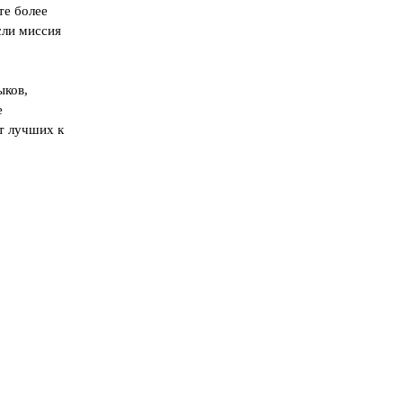
те более
сли миссия
ыков,
е
т лучших к