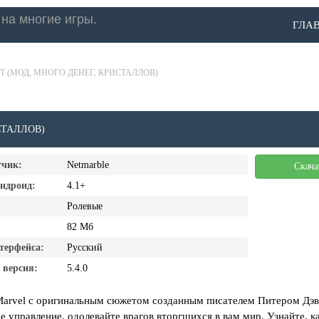
ГЛА
T (МОД, МНОГО ДЕНЕГ, КРИСТАЛЛОВ)
СТАЛЛОВ)
тчик:
Netmarble
Скача
андроид:
4.1+
Ролевые
82 Мб
терфейса:
Русский
 версия:
5.4.0
Marvel с оригинальным сюжетом созданным писателем Питером Дэв
ое управление, одолевайте врагов вторгшихся в вам мир. Узнайте, к