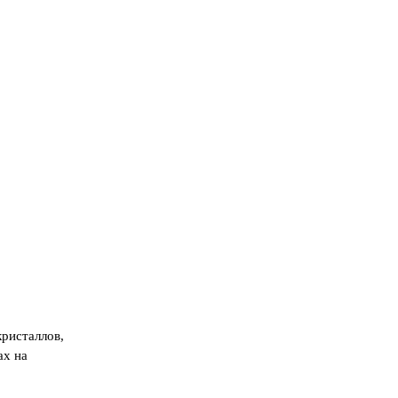
кристаллов,
ах на