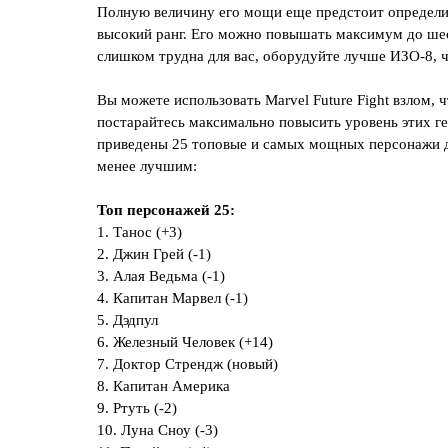
Полную величину его мощи еще предстоит определит
высокий ранг. Его можно повышать максимум до шес
слишком трудна для вас, оборудуйте лучше ИЗО-8, ч
Вы можете использовать Marvel Future Fight взлом, 
постарайтесь максимально повысить уровень этих ге
приведены 25 топовые и самых мощных персонажи для
менее лучшим:
Топ персонажей 25:
1. Танос (+3)
2. Джин Грей (-1)
3. Алая Ведьма (-1)
4. Капитан Марвел (-1)
5. Дэдпул
6. Железный Человек (+14)
7. Доктор Стрендж (новый)
8. Капитан Америка
9. Ртуть (-2)
10. Луна Сноу (-3)