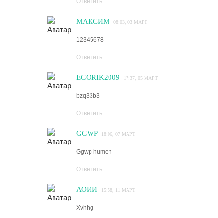
Ответить
МАКСИМ
08:03, 03 МАРТ
12345678
Ответить
EGORIK2009
17:37, 05 МАРТ
bzq33b3
Ответить
GGWP
18:06, 07 МАРТ
Ggwp humen
Ответить
АОИИ
15:58, 11 МАРТ
Xvhhg