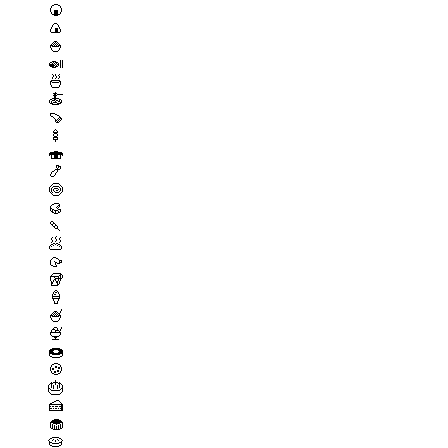
🍘
🍙
🍚
🍛
🍜
🍝
🍠
🍢
🍣
🍤
🍥
🥮
🍡
🥟
🥠
🥡
🍦
🍧
🍨
🍩
🍪
🎂
🍰
🧁
🥧