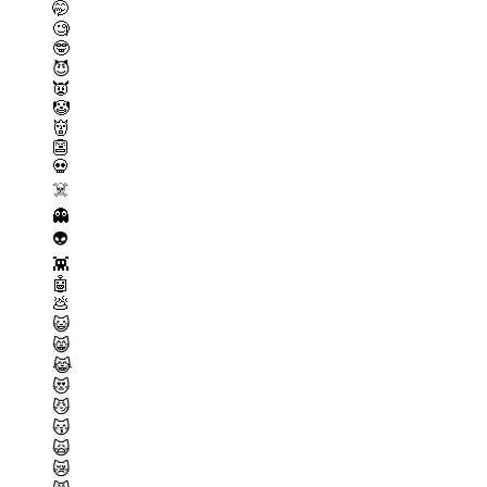
🤭
🧐
🤓
😈
👿
🤡
👹
👺
💀
☠️
👻
👽
👾
🤖
💩
😺
😸
😹
😻
😼
😽
🙀
😿