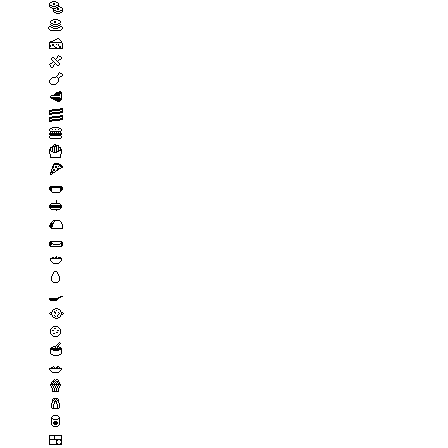
🥯
🥞
🧀
🍖
🍗
🥩
🥓
🍔
🍟
🍕
🌭
🥪
🌮
🌯
🥙
🥚
🍳
🥘
🍲
🥣
🥗
🍿
🧂
🥫
🍱