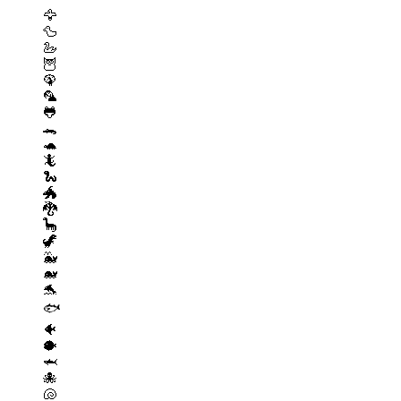
🦅
🦆
🦢
🦉
🦚
🦜
🐸
🐊
🐢
🦎
🐍
🐲
🐉
🦕
🦖
🐳
🐋
🐬
🐟
🐠
🐡
🦈
🐙
🐚