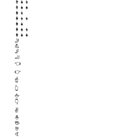
👨‍👧‍👦
👨‍👧‍👧
👩‍👦
👩‍👦‍👦
👩‍👧
👩‍👧‍👦
👩‍👧‍👧
🤳
💪
🦵
🦶
👈
👉
☝️
👆
🖕
👇
✌️
🤞
🖖
🤘
🤙