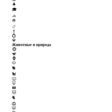
🎩
🎓
🧢
⛑️
📿
💄
💍
💎
Животные и природа
🐵
🐒
🦍
🐶
🐕
🐩
🐺
🦊
🦝
🐱
🐈
🦁
🐯