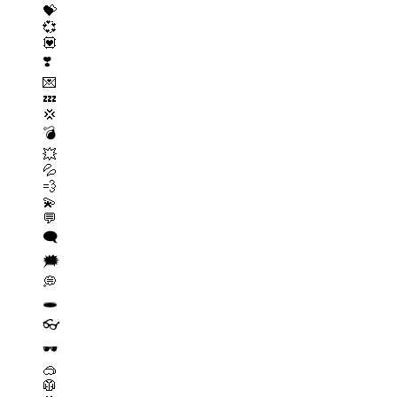
💝
💞
💟
❣️
💌
💤
💢
💣
💥
💦
💨
💫
💬
🗨️
🗯️
💭
🕳️
👓
🕶️
🥽
🥼