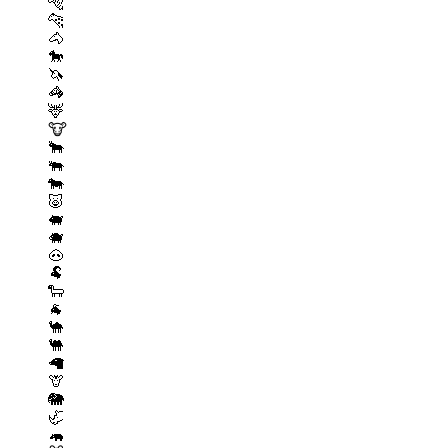
🐅
🐆
🐴
🐎
🦄
🦓
🦌
🐮
🐂
🐃
🐄
🐷
🐖
🐗
🐽
🐏
🐑
🐐
🐪
🐫
🦙
🦒
🐘
🦏
🦛