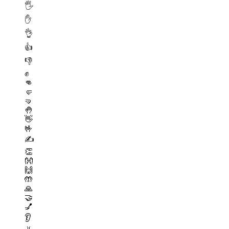
🖐️
✋
👌
👍
👎
✊
👊
🤛
🤜
🤚
👋
🤟
✍️
👏
👐
🙌
🤲
🙏
🤝
💅
👂