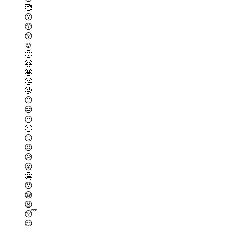
🥰
😗
😙
😚
☺️
🙂
🤗
🤩
🤔
🤨
😐
😑
😶
🙄
😏
😣
😥
😮
🤐
😯
😪
😫
😴
😌