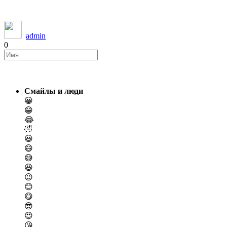
admin
0
Смайлы и люди
😀
😁
😂
🤣
😃
😄
😅
😆
😉
😊
😋
😎
😍
😘