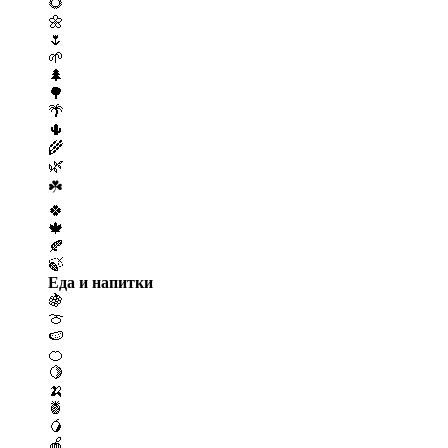
🌻
🌼
🌷
🌱
🌲
🌳
🌴
🌵
🌾
🌿
☘️
🍀
🍁
🍂
🍃
Еда и напитки
🍇
🍈
🍉
🍊
🍋
🍌
🍍
🥭
🍎