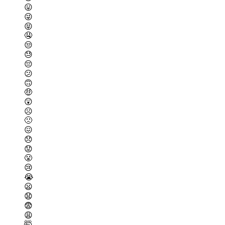
😛
😜
😝
🤤
😒
😓
😔
😕
🙃
🤑
😲
☹️
🙁
😖
😞
😟
😤
😢
😭
😦
😧
😨
😩
🤯