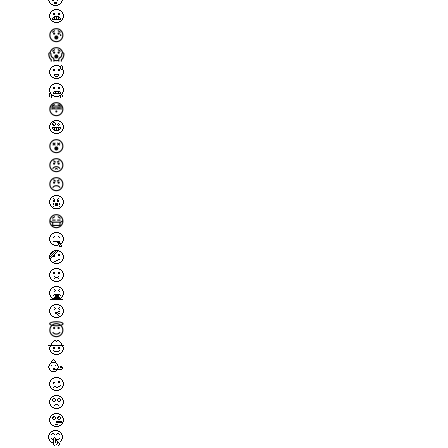
😬
😰
😱
🥵
🥶
😳
🤪
😵
😡
😠
🤬
😷
🤒
🤕
🤢
🤮
🤧
😇
🤠
🥳
🥴
🥺
🤥
🤫