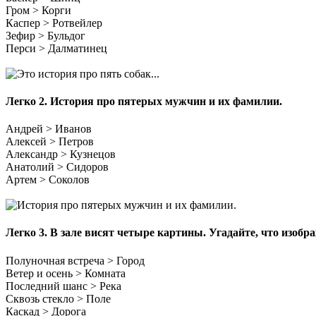
Гром > Корги
Каспер > Ротвейлер
Зефир > Бульдог
Перси > Далматинец
Легко 2.
История про пятерых мужчин и их фамилии.
Андрей > Иванов
Алексей > Петров
Александр > Кузнецов
Анатолий > Сидоров
Артем > Соколов
Легко 3.
В зале висят четыре картины. Угадайте, что изобр
Полуночная встреча > Город
Ветер и осень > Комната
Последний шанс > Река
Сквозь стекло > Поле
Каскад > Дорога