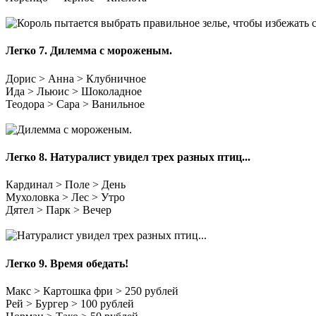
Легко 7.
Дилемма с мороженым.
Дорис > Анна > Клубничное
Ида > Льюис > Шоколадное
Теодора > Сара > Ванильное
Легко 8.
Натуралист увидел трех разных птиц...
Кардинал > Поле > День
Мухоловка > Лес > Утро
Дятел > Парк > Вечер
Легко 9.
Время обедать!
Макс > Картошка фри > 250 рублей
Рей > Бургер > 100 рублей