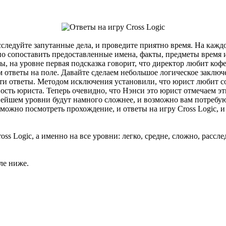
следуйте запутанные дела, и проведите приятно время. На кажд
но сопоставить предоставленные имена, факты, предметы время 
, на уровне первая подсказка говорит, что директор любит кофе,
аем ответы на поле. Давайте сделаем небольшое логическое закл
м эти ответы. Методом исключения установили, что юрист любит с
ность юриста. Теперь очевидно, что Нэнси это юрист отмечаем э
нейшем уровни будут намного сложнее, и возможно вам потребуют
 можно посмотреть прохождение, и ответы на игру Cross Logic, и
s Logic, а именно на все уровни: легко, средне, сложно, рассле
ле ниже.