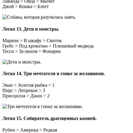
Лаванда > Овца > Мычит
Джой > Кошка > Блеет
Легко 13.
Дети и монстры.
Марвин > В шкафу > Свиток
Грейс > Под кроватью > Плюшевый медведь
Тесси > За окном > Фонарик
Легко 14.
Три мечтателя в гонке за желаниями.
Эван > Золотая рыбка > 1
Пирс > Лепрекон > 3
Присцилла > Джин > 2
Легко 15.
Собиратель драгоценных камней.
Рубин > Америка > Редкая