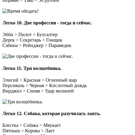
Норман > Тако > 50 рублей
Легко 10.
Две профессии - тогда и сейчас.
Эбби > Пилот > Бухгалтер
Дерек > Секретарь > Гонщик
Сабина > Рейнджер > Парамедик
Легко 11.
Три волшебника.
Элигий > Красная > Огненный шар
Персиваль > Черная > Кислотный дождь
Вирджил > Синяя > Удар молнией
Легко 12.
Собака, которая разучилась лаять.
Блестка > Собака > Мяукает
Пятныш > Корова > Лает