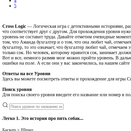
4
5
Cross Logic
— Логическая игра с детективными историями, рас
что соответствует друг с другом. Для прохождения уровня нуж
уровень не составит труда. Давайте отметим очевидные моменты
том, что Аманда бухгалтер и о том, что она любит чай, отмеч
бухгалтер, то это означает, что бухгалтер любит чай, отмечае
только сок. Но человек, которому нравится сок, занимает долж
Вот и все, немного размяв мозг можно пройти уровень. В даль
ошибки на поле. А если они у вас закончились, на нашем сайте
Ответы на все Уровни
Здесь вы можете посмотреть ответы и прохождение для игры Cros
Поиск уровня
Для поиска своего уровня введите его название или номер в по
Легко 1.
Это история про пять собак...
Баскер > Шпиц