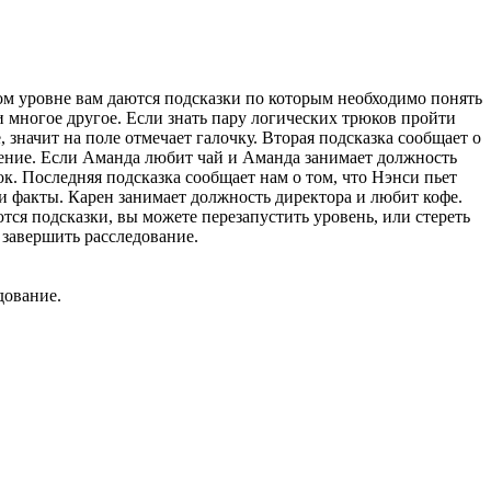
ом уровне вам даются подсказки по которым необходимо понять
и многое другое. Если знать пару логических трюков пройти
 значит на поле отмечает галочку. Вторая подсказка сообщает о
ючение. Если Аманда любит чай и Аманда занимает должность
ок. Последняя подсказка сообщает нам о том, что Нэнси пьет
ти факты. Карен занимает должность директора и любит кофе.
ся подсказки, вы можете перезапустить уровень, или стереть
 завершить расследование.
дование.