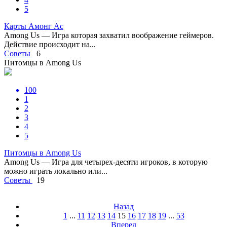
5
Карты Амонг Ас
Among Us — Игра которая захватил воображение геймеров.
Действие происходит на...
Советы
6
Питомцы в Among Us
100
1
2
3
4
5
Питомцы в Among Us
Among Us — Игра для четырех-десяти игроков, в которую
можно играть локально или...
Советы
19
Назад
1
...
11
12
13
14
15
16
17
18
19
...
53
Вперед