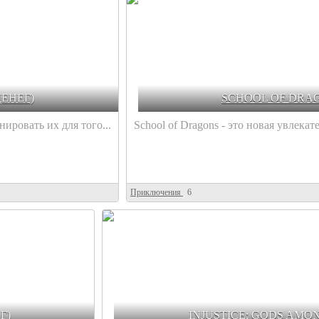
ЕНЕГ)
SCHOOL OF DRAG
ировать их для того...
School of Dragons - это новая увлекат
Приключения
6
Г)
INJUSTICE: GODS AMO