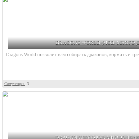
DRAGONS WORLD (МОД, МНОГО Д
Dragons World позволит вам собирать драконов, кормить и трен
Симуляторы
3
DRAGON CITY (МОД, МНОГО ДЕНЕ