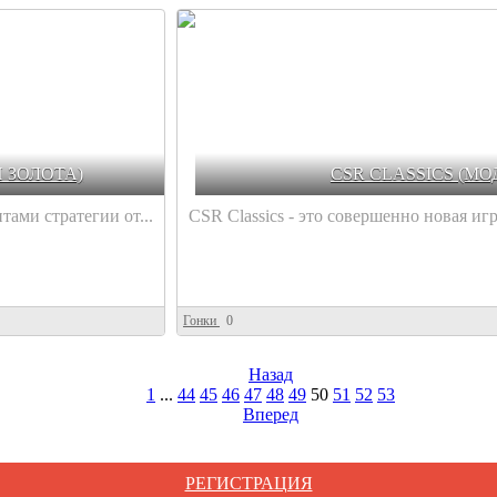
И ЗОЛОТА)
CSR CLASSICS (МО
ами стратегии от...
CSR Classics - это совершенно новая игр
Гонки
0
Назад
1
...
44
45
46
47
48
49
50
51
52
53
Вперед
РЕГИСТРАЦИЯ