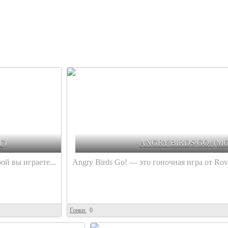
Г)
ANGRY BIRDS GO! (М
ой вы играете...
Angry Birds Go! — это гоночная игра от Rovio
Гонки
0