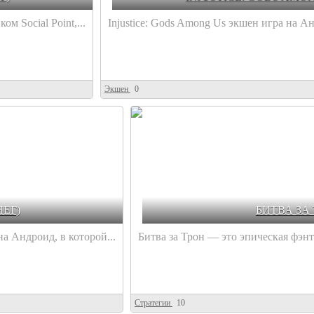
м Social Point,...
Injustice: Gods Among Us экшен игра на Ан
Экшен
0
НЕГ)
БИТВА ЗА
а Андроид, в которой...
Битва за Трон — это эпическая фэнт
Стратегии
10