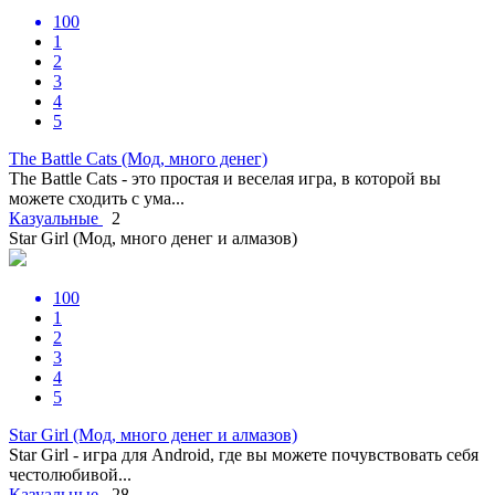
100
1
2
3
4
5
The Battle Cats (Мод, много денег)
The Battle Cats - это простая и веселая игра, в которой вы
можете сходить с ума...
Казуальные
2
Star Girl (Мод, много денег и алмазов)
100
1
2
3
4
5
Star Girl (Мод, много денег и алмазов)
Star Girl - игра для Android, где вы можете почувствовать себя
честолюбивой...
Казуальные
28