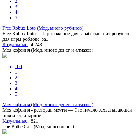
2
3
4
5
Free Robux Loto (Мод, много рубинов)
Free Robux Loto — Приложение для зарабатывания робуксов
для игры роблокс, за...
Казуальные
4 248
Моя кофейня (Мод, много денег и алмазов)
100
1
2
3
4
5
Моя кофейня (Мод, много денег и алмазов)
Моя кофейня - ресторан мечты — Это начало захватывающей
новой кулинарной...
Казуальные
821
The Battle Cats (Мод, много денег)