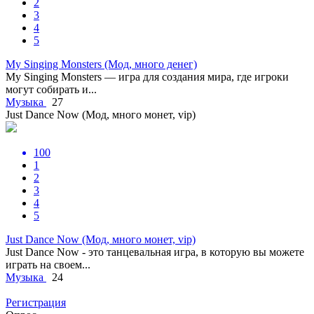
2
3
4
5
My Singing Monsters (Мод, много денег)
My Singing Monsters — игра для создания мира, где игроки
могут собирать и...
Музыка
27
Just Dance Now (Мод, много монет, vip)
100
1
2
3
4
5
Just Dance Now (Мод, много монет, vip)
Just Dance Now - это танцевальная игра, в которую вы можете
играть на своем...
Музыка
24
Регистрация