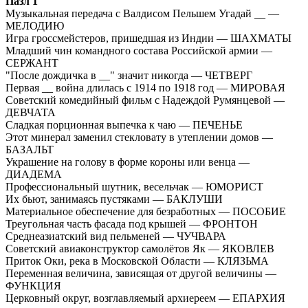
Пазл 1
Музыкальная передача с Валдисом Пельшем Угадай __ —
МЕЛОДИЮ
Игра гроссмейстеров, пришедшая из Индии — ШАХМАТЫ
Младший чин командного состава Российской армии —
СЕРЖАНТ
"После дождичка в __" значит никогда — ЧЕТВЕРГ
Первая __ война длилась с 1914 по 1918 год — МИРОВАЯ
Советский комедийный фильм с Надеждой Румянцевой —
ДЕВЧАТА
Сладкая порционная выпечка к чаю — ПЕЧЕНЬЕ
Этот минерал заменил стекловату в утеплении домов —
БАЗАЛЬТ
Украшение на голову в форме короны или венца —
ДИАДЕМА
Профессиональный шутник, весельчак — ЮМОРИСТ
Их бьют, занимаясь пустяками — БАКЛУШИ
Материальное обеспечение для безработных — ПОСОБИЕ
Треугольная часть фасада под крышей — ФРОНТОН
Среднеазиатский вид пельменей — ЧУЧВАРА
Советский авиаконструктор самолётов Як — ЯКОВЛЕВ
Приток Оки, река в Московской Области — КЛЯЗЬМА
Переменная величина, зависящая от другой величины —
ФУНКЦИЯ
Церковный округ, возглавляемый архиереем — ЕПАРХИЯ