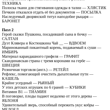
ТЕХНИКА
Полоска ткани для стягивания одежды в талии — ХЛЯСТИК
Печкин отказался отдать её без документов — ПОСЫЛКА
Наследуемый дворянский титул наподобие рыцаря —
БАРОНЕТ
Пазл 2
Герой сказки Пушкина, посадивший сына в бочку —
САЛТАН
Дуэт Клявера и Костюшкина Чай __ — ВДВОЕМ
Маринованный пикантный корень, подаваемый к суши —
ИМБИРЬ
Материал карандашного грифеля — ГРАФИТ
Скандинавская страна с тремя коронами на гербе —
ШВЕЦИЯ
Розничная торговля (англ.) — РЕТЕЙЛ
Рефлекс, помогающий очистить дыхательные пути —
КАШЕЛЬ
Крайне усердный — РЬЯНЫЙ
У этих детских игрушек по 6 граней — КУБИКИ
Витамин В1 — ТИАМИН
В поговорке, плоды падают недалеко от этого дерева —
ЯБЛОНЯ
Удивительный зверь, способный пережить укус кобры —
МЕДОЕД