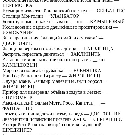
ПЕРЕМОТКА
Всемирно известный испанский писатель — СЕРВАНТЕС
Столица Монголии — УЛАНБАТОР
Болотную рысь также называют __ кот — КАМЫШОВЫЙ
Исследование с целью дальнейшего проектирования —
ИЗЫСКАНИЕ
Знак препинания, "дающий смайликам глаза" —
ДВОЕТОЧИЕ
Женщина верхом на коне, всадница — НАЕЗДНИЦА
Застрять, перестать двигаться — ЗАКЛИНИТЬ
Альтернативное название болотной рыси - __ кот —
КАМЫШОВЫЙ
Моряцкая полосатая рубашка — ТЕЛЬНЯШКА
Ван Гог, Репин или Вермеер — ЖИВОПИСЕЦ
Эдуард Мане, Казимир Малевич и Энди Уорхол —
ЖИВОПИСЕЦ
Прибор для измерения объёма воздуха в лёгких —
СПИРОМЕТР
Американский фильм Мэтта Росса Капитан __ —
ФАНТАСТИК
Что-то, что принадлежит всему народу — ДОСТОЯНИЕ
Знаменитый испанский писатель XVI в. — СЕРВАНТЕС
Австрийский физик, автор Теории возмущений —
ШРЕДИНГЕР