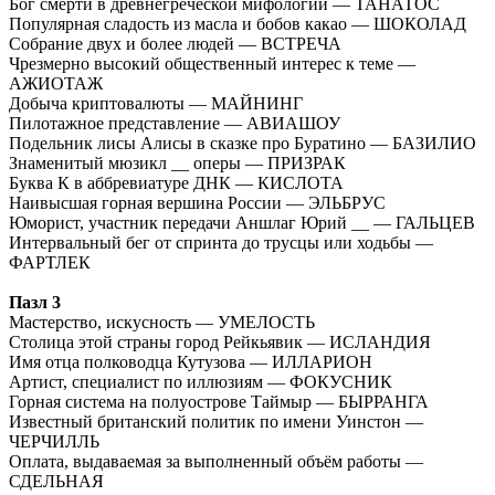
Бог смерти в древнегреческой мифологии — ТАНАТОС
Популярная сладость из масла и бобов какао — ШОКОЛАД
Собрание двух и более людей — ВСТРЕЧА
Чрезмерно высокий общественный интерес к теме —
АЖИОТАЖ
Добыча криптовалюты — МАЙНИНГ
Пилотажное представление — АВИАШОУ
Подельник лисы Алисы в сказке про Буратино — БАЗИЛИО
Знаменитый мюзикл __ оперы — ПРИЗРАК
Буква К в аббревиатуре ДНК — КИСЛОТА
Наивысшая горная вершина России — ЭЛЬБРУС
Юморист, участник передачи Аншлаг Юрий __ — ГАЛЬЦЕВ
Интервальный бег от спринта до трусцы или ходьбы —
ФАРТЛЕК
Пазл 3
Мастерство, искусность — УМЕЛОСТЬ
Столица этой страны город Рейкьявик — ИСЛАНДИЯ
Имя отца полководца Кутузова — ИЛЛАРИОН
Артист, специалист по иллюзиям — ФОКУСНИК
Горная система на полуострове Таймыр — БЫРРАНГА
Известный британский политик по имени Уинстон —
ЧЕРЧИЛЛЬ
Оплата, выдаваемая за выполненный объём работы —
СДЕЛЬНАЯ