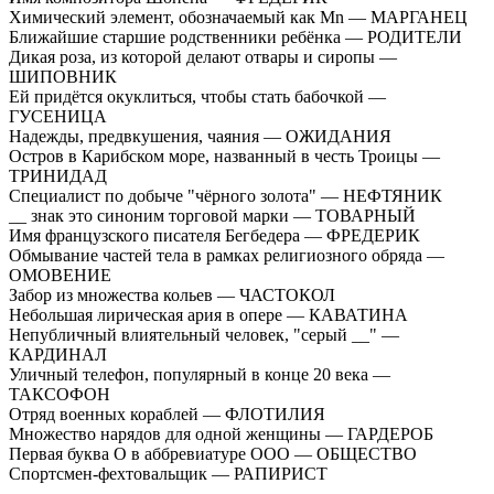
Химический элемент, обозначаемый как Mn — МАРГАНЕЦ
Ближайшие старшие родственники ребёнка — РОДИТЕЛИ
Дикая роза, из которой делают отвары и сиропы —
ШИПОВНИК
Ей придётся окуклиться, чтобы стать бабочкой —
ГУСЕНИЦА
Надежды, предвкушения, чаяния — ОЖИДАНИЯ
Остров в Карибском море, названный в честь Троицы —
ТРИНИДАД
Специалист по добыче "чёрного золота" — НЕФТЯНИК
__ знак это синоним торговой марки — ТОВАРНЫЙ
Имя французского писателя Бегбедера — ФРЕДЕРИК
Обмывание частей тела в рамках религиозного обряда —
ОМОВЕНИЕ
Забор из множества кольев — ЧАСТОКОЛ
Небольшая лирическая ария в опере — КАВАТИНА
Непубличный влиятельный человек, "серый __" —
КАРДИНАЛ
Уличный телефон, популярный в конце 20 века —
ТАКСОФОН
Отряд военных кораблей — ФЛОТИЛИЯ
Множество нарядов для одной женщины — ГАРДЕРОБ
Первая буква О в аббревиатуре ООО — ОБЩЕСТВО
Спортсмен-фехтовальщик — РАПИРИСТ