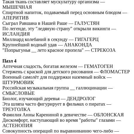
Такая ткань составляет мускулатуру организма —
МЫШЕЧНАЯ
Спиртной напиток, подаваемый перед основным блюдом —
АПЕРИТИВ
Сыграл Равшана в Нашей Раше — ГАЛУСТЯН
По легенде, эту "ледяную страну" открыли викинги —
ИСЛАНДИЯ
Миллиард колебаний в секунду — ГИГАГЕРЦ
Крупнейший водный удав — АНАКОНДА
"Попрыгунья __ лето красное пропела" — СТРЕКОЗА
Пазл 4
Аптечная сладость, богатая железом — ГЕМАТОГЕН
Стержень с краской для детского рисования — ФЛОМАСТЕР
Военный самолёт для поддержки наземный войск —
ШТУРМОВИК
Российская музыкальная группа __ галлюцинации —
СМЫСЛОВЫЕ
Биолог, изучающий деревья — ДЕНДРОЛОГ
Эта шляпа часто фигурирует в фильмах о пиратах —
ТРЕУГОЛКА
Фамилия Анны Карениной в девичестве — ОБЛОНСКАЯ
Дискомфорт, наступающий во время "работы" глазами —
АСТЕНОПИЯ
Совокупность операций по выравниванию чего-либо —