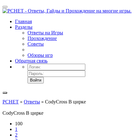
Главная
Разделы
Ответы на Игры
Прохождение
Советы
Обзоры игр
Обратная связь
Войти
PCHET
»
Ответы
» CodyCross В цирке
CodyCross В цирке
100
1
2