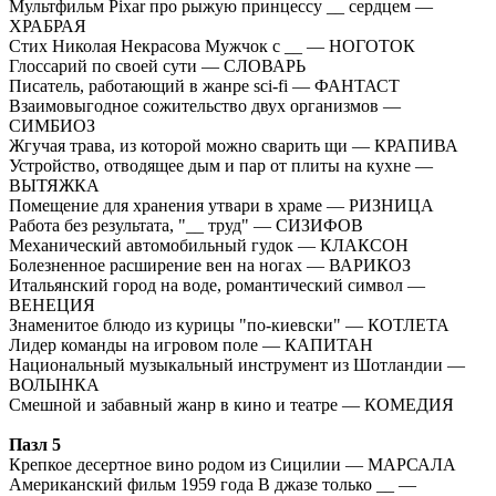
Мультфильм Pixar про рыжую принцессу __ сердцем —
ХРАБРАЯ
Стих Николая Некрасова Мужчок с __ — НОГОТОК
Глоссарий по своей сути — СЛОВАРЬ
Писатель, работающий в жанре sci-fi — ФАНТАСТ
Взаимовыгодное сожительство двух организмов —
СИМБИОЗ
Жгучая трава, из которой можно сварить щи — КРАПИВА
Устройство, отводящее дым и пар от плиты на кухне —
ВЫТЯЖКА
Помещение для хранения утвари в храме — РИЗНИЦА
Работа без результата, "__ труд" — СИЗИФОВ
Механический автомобильный гудок — КЛАКСОН
Болезненное расширение вен на ногах — ВАРИКОЗ
Итальянский город на воде, романтический символ —
ВЕНЕЦИЯ
Знаменитое блюдо из курицы "по-киевски" — КОТЛЕТА
Лидер команды на игровом поле — КАПИТАН
Национальный музыкальный инструмент из Шотландии —
ВОЛЫНКА
Смешной и забавный жанр в кино и театре — КОМЕДИЯ
Пазл 5
Крепкое десертное вино родом из Сицилии — МАРСАЛА
Американский фильм 1959 года В джазе только __ —