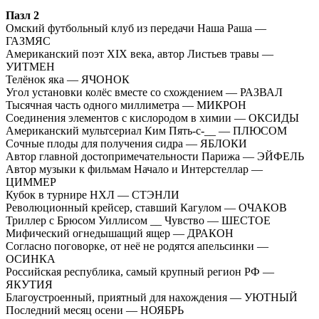
Пазл 2
Омский футбольный клуб из передачи Наша Раша —
ГАЗМЯС
Американский поэт XIX века, автор Листьев травы —
УИТМЕН
Телёнок яка — ЯЧОНОК
Угол установки колёс вместе со схождением — РАЗВАЛ
Тысячная часть одного миллиметра — МИКРОН
Соединения элементов с кислородом в химии — ОКСИДЫ
Американский мультсериал Ким Пять-с-__ — ПЛЮСОМ
Сочные плоды для получения сидра — ЯБЛОКИ
Автор главной достопримечательности Парижа — ЭЙФЕЛЬ
Автор музыки к фильмам Начало и Интерстеллар —
ЦИММЕР
Кубок в турнире НХЛ — СТЭНЛИ
Революционный крейсер, ставший Кагулом — ОЧАКОВ
Триллер с Брюсом Уиллисом __ Чувство — ШЕСТОЕ
Мифический огнедышащий ящер — ДРАКОН
Согласно поговорке, от неё не родятся апельсинки —
ОСИНКА
Российская республика, самый крупный регион РФ —
ЯКУТИЯ
Благоустроенный, приятный для нахождения — УЮТНЫЙ
Последний месяц осени — НОЯБРЬ