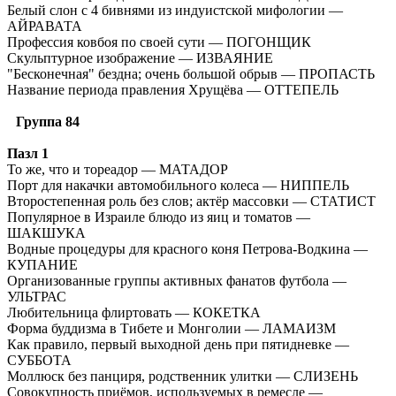
Белый слон с 4 бивнями из индуистской мифологии —
АЙРАВАТА
Профессия ковбоя по своей сути — ПОГОНЩИК
Скульптурное изображение — ИЗВАЯНИЕ
"Бесконечная" бездна; очень большой обрыв — ПРОПАСТЬ
Название периода правления Хрущёва — ОТТЕПЕЛЬ
Группа 84
Пазл 1
То же, что и тореадор — МАТАДОР
Порт для накачки автомобильного колеса — НИППЕЛЬ
Второстепенная роль без слов; актёр массовки — СТАТИСТ
Популярное в Израиле блюдо из яиц и томатов —
ШАКШУКА
Водные процедуры для красного коня Петрова-Водкина —
КУПАНИЕ
Организованные группы активных фанатов футбола —
УЛЬТРАС
Любительница флиртовать — КОКЕТКА
Форма буддизма в Тибете и Монголии — ЛАМАИЗМ
Как правило, первый выходной день при пятидневке —
СУББОТА
Моллюск без панциря, родственник улитки — СЛИЗЕНЬ
Совокупность приёмов, используемых в ремесле —