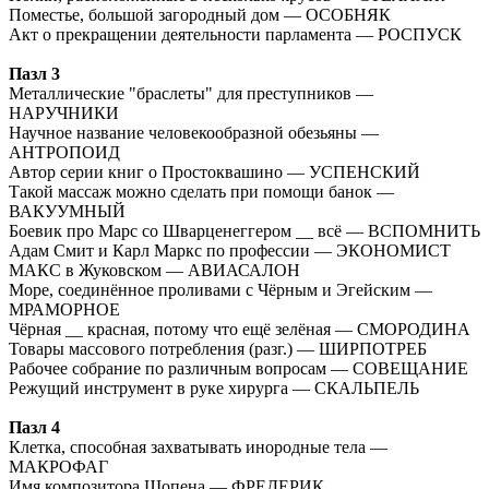
Поместье, большой загородный дом — ОСОБНЯК
Акт о прекращении деятельности парламента — РОСПУСК
Пазл 3
Металлические "браслеты" для преступников —
НАРУЧНИКИ
Научное название человекообразной обезьяны —
АНТРОПОИД
Автор серии книг о Простоквашино — УСПЕНСКИЙ
Такой массаж можно сделать при помощи банок —
ВАКУУМНЫЙ
Боевик про Марс со Шварценеггером __ всё — ВСПОМНИТЬ
Адам Смит и Карл Маркс по профессии — ЭКОНОМИСТ
МАКС в Жуковском — АВИАСАЛОН
Море, соединённое проливами с Чёрным и Эгейским —
МРАМОРНОЕ
Чёрная __ красная, потому что ещё зелёная — СМОРОДИНА
Товары массового потребления (разг.) — ШИРПОТРЕБ
Рабочее собрание по различным вопросам — СОВЕЩАНИЕ
Режущий инструмент в руке хирурга — СКАЛЬПЕЛЬ
Пазл 4
Клетка, способная захватывать инородные тела —
МАКРОФАГ
Имя композитора Шопена — ФРЕДЕРИК