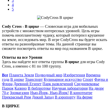
3
4
5
Cody Cross - В цирке
— Словесная игра для мобильных
устройств с множеством интересных уровней. Цель игры
помочь инопланетному чудику, который потерпел крушение
на земле, исследовать мир. В игре CodyCross вы будете искать
ответы на разнообразные темы. На данной странице вы
сможете посмотреть ответы на мир под названием В цирке.
Ответы на все Уровни
Здесь вы найдете все ответы группы
В цирке
для игры Cody
Cross, а именно с 81 по 100 группу.
Все
Планета Земля
Подводный мир
Изобретения
Времена
года
В цирке
Транспорт
Кулинарное искусство
Спорт
Фауна и
Флора
Древний Египет
Парк развлечений
Средневековье
Париж
Казино
В библиотеке
Научная лаборатория
На дворе
70-е
Зоомагазин
Нью-Йорк, Нью-Йорк!
В кинотеатре
Прекрасный Рим
Дикий Запад
В аэропорту
На ферме
В ЦИРКЕ