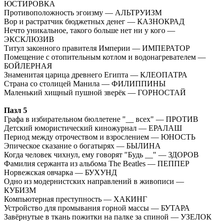
ЮСТИРОВКА
Противоположность эгоизму — АЛЬТРУИЗМ
Вор и растратчик бюджетных денег — КАЗНОКРАД
Нечто уникальное, такого больше нет ни у кого —
ЭКСКЛЮЗИВ
Титул законного правителя Империи — ИМПЕРАТОР
Помещение с отопительным котлом и водонагревателем —
БОЙЛЕРНАЯ
Знаменитая царица древнего Египта — КЛЕОПАТРА
Страна со столицей Манила — ФИЛИППИНЫ
Маленький хищный пушной зверёк — ГОРНОСТАЙ
Пазл 5
Графа в избирательном бюллетене "__ всех" — ПРОТИВ
Детский юмористический киножурнал — ЕРАЛАШ
Период между отрочеством и взрослением — ЮНОСТЬ
Эпическое сказание о богатырях — БЫЛИНА
Когда человек чихнул, ему говорят "Будь __" — ЗДОРОВ
Фамилия сержанта из альбома The Beatles — ПЕППЕР
Норвежская овчарка — БУХУНД
Одно из модернистских направлений в живописи —
КУБИЗМ
Компьютерная преступность — ХАКИНГ
Устройство для промывания горной массы — БУТАРА
Завёрнутые в ткань пожитки на палке за спиной — УЗЕЛОК