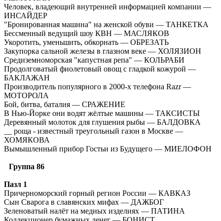
Человек, владеющий внутренней информацией компании —
ИНСАЙДЕР
"Бронированная машина" на женской обуви — ТАНКЕТКА
Бессменный ведущий шоу КВН — МАСЛЯКОВ
Укоротить, уменьшить, обкорнать — ОБРЕЗАТЬ
Закупорка сальной железы в глазном веке — ХОЛЯЗИОН
Средиземноморская "капустная репа" — КОЛЬРАБИ
Продолговатый фиолетовый овощ с гладкой кожурой —
БАКЛАЖАН
Производитель популярного в 2000-х телефона Razr —
МОТОРОЛА
Бой, битва, баталия — СРАЖЕНИЕ
В Нью-Йорке они водят жёлтые машины — ТАКСИСТЫ
Деревянный молоток для глушения рыбы — БАЛДОВКА
__ роща - известный треугольный газон в Москве —
ХОМЯКОВА
Вымышленный прибор Гостьи из Будущего — МИЕЛОФОН
Группа 86
Пазл 1
Причерноморский горный регион России — КАВКАЗ
Сын Сварога в славянских мифах — ДАЖБОГ
Зеленоватый налёт на медных изделиях — ПАТИНА
Коллекционер бумажных денег — БОНИСТ