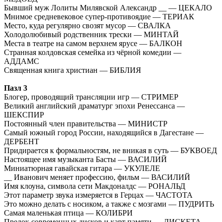
Бывший муж Лолиты Милявской Александр __ — ЦЕКАЛО
Мнимое средневековое супер-противоядие — ТЕРИАК
Место, куда регулярно свозят мусор — СВАЛКА
Холодолюбивый родственник трески — МИНТАЙ
Места в театре на самом верхнем ярусе — БАЛКОН
Странная колдовская семейка из чёрной комедии —
АДДАМС
Священная книга христиан — БИБЛИЯ
Пазл 3
Блогер, проводящий трансляции игр — СТРИМЕР
Великий английский драматург эпохи Ренессанса —
ШЕКСПИР
Постоянный член правительства — МИНИСТР
Самый южный город России, находящийся в Дагестане —
ДЕРБЕНТ
Придирается к формальностям, не вникая в суть — БУКВОЕД
Настоящее имя музыканта Басты — ВАСИЛИЙ
Миниатюрная гавайская гитара — УКУЛЕЛЕ
__ Иванович меняет профессию, фильм — ВАСИЛИЙ
Имя клоуна, символа сети Макдоналдс — РОНАЛЬД
Этот параметр звука измеряется в Герцах — ЧАСТОТА
Это можно делать с носиком, а также с мозгами — ПУДРИТЬ
Самая маленькая птица — КОЛИБРИ
Предок современных дисков и карт памяти — ДИСКЕТА