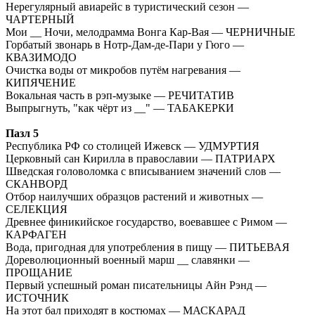
Нерегулярный авиарейс в туристический сезон —
ЧАРТЕРНЫЙ
Мои __ Ночи, мелодрамма Вонга Кар-Вая — ЧЕРНИЧНЫЕ
Горбатый звонарь в Нотр-Дам-де-Пари у Гюго —
КВАЗИМОДО
Очистка воды от микробов путём нагревания —
КИПЯЧЕНИЕ
Вокальная часть в рэп-музыке — РЕЧИТАТИВ
Выпрыгнуть, "как чёрт из __" — ТАБАКЕРКИ
Пазл 5
Республика РФ со столицей Ижевск — УДМУРТИЯ
Церковный сан Кирилла в православии — ПАТРИАРХ
Шведская головоломка с вписыванием значений слов —
СКАНВОРД
Отбор наилучших образцов растений и животных —
СЕЛЕКЦИЯ
Древнее финикийское государство, воевавшее с Римом —
КАРФАГЕН
Вода, пригодная для употребления в пищу — ПИТЬЕВАЯ
Дореволюционный военный марш __ славянки —
ПРОЩАНИЕ
Первый успешный роман писательницы Айн Рэнд —
ИСТОЧНИК
На этот бал приходят в костюмах — МАСКАРАД