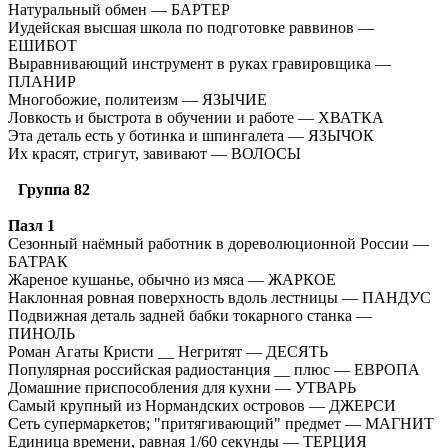
Натуральный обмен — БАРТЕР
Иудейская высшая школа по подготовке раввинов —
ЕШИБОТ
Выравнивающий инструмент в руках гравировщика —
ПЛАНИР
Многобожие, политеизм — ЯЗЫЧИЕ
Ловкость и быстрота в обучении и работе — ХВАТКА
Эта деталь есть у ботинка и шпингалета — ЯЗЫЧОК
Их красят, стригут, завивают — ВОЛОСЫ
Группа 82
Пазл 1
Сезонный наёмный работник в дореволюционной России —
БАТРАК
Жареное кушанье, обычно из мяса — ЖАРКОЕ
Наклонная ровная поверхность вдоль лестницы — ПАНДУС
Подвижная деталь задней бабки токарного станка —
ПИНОЛЬ
Роман Агаты Кристи __ Негритят — ДЕСЯТЬ
Популярная российская радиостанция __ плюс — ЕВРОПА
Домашние приспособления для кухни — УТВАРЬ
Самый крупный из Нормандских островов — ДЖЕРСИ
Сеть супермаркетов; "притягивающий" предмет — МАГНИТ
Единица времени, равная 1/60 секунды — ТЕРЦИЯ