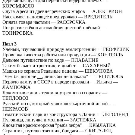
Деревянная дуга для переноски вёдер на плечах —
КОРОМЫСЛО
Слуга Ареса из древнегреческих мифов — АЛЕКТРИОН
Насекомое, наносящее вред урожаю — ВРЕДИТЕЛЬ
Оплата товара частями — РАССРОЧКА
Покрытие стёкол автомобиля цветной плёнкой —
ТОНИРОВКА
Пазл 3
Учёный, изучающий природу землетрясений — ГЕОФИЗИК
Проверка качества работы или продукции — КОНТРОЛЬ
Дальнее путешествие по воде — ПЛАВАНИЕ
Таким бывает и тростник, и диабет — САХАРНЫЙ
Машка из сериала Реальные пацаны — ШЕКУНОВА
"Чем бы дитя не __, лишь бы не плакало" — ТЕШИЛОСЬ
Первую лампу в СССР в народе прозвали __ Ильича —
ЛАМПОЧКА
Локомотив с двигателем внутреннего сгорания —
ТЕПЛОВОЗ
Русский поэт, который увлекался карточной игрой —
НЕКРАСОВ
Тематический парк из конструктора в Дании — ЛЕГОЛЕНД
Пуговица, липучка и молния — ЗАСТЕЖКА
Ядовитая красноморская "рыба-зебра" — КРЫЛАТКА
Странник, путешественник, бродяга — СКИТАЛЕЦ