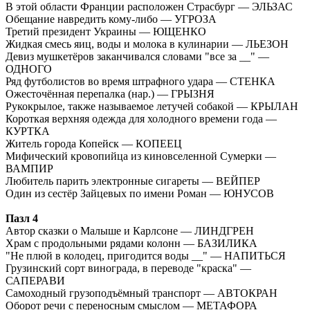
В этой области Франции расположен Страсбург — ЭЛЬЗАС
Обещание навредить кому-либо — УГРОЗА
Третий президент Украины — ЮЩЕНКО
Жидкая смесь яиц, воды и молока в кулинарии — ЛЬЕЗОН
Девиз мушкетёров заканчивался словами "все за __" —
ОДНОГО
Ряд футболистов во время штрафного удара — СТЕНКА
Ожесточённая перепалка (нар.) — ГРЫЗНЯ
Рукокрылое, также называемое летучей собакой — КРЫЛАН
Короткая верхняя одежда для холодного времени года —
КУРТКА
Житель города Копейск — КОПЕЕЦ
Мифический кровопийца из киновселенной Сумерки —
ВАМПИР
Любитель парить электронные сигареты — ВЕЙПЕР
Один из сестёр Зайцевых по имени Роман — ЮНУСОВ
Пазл 4
Автор сказки о Малыше и Карлсоне — ЛИНДГРЕН
Храм с продольными рядами колонн — БАЗИЛИКА
"Не плюй в колодец, пригодится воды __" — НАПИТЬСЯ
Грузинский сорт винограда, в переводе "краска" —
САПЕРАВИ
Самоходный грузоподъёмный транспорт — АВТОКРАН
Оборот речи с переносным смыслом — МЕТАФОРА