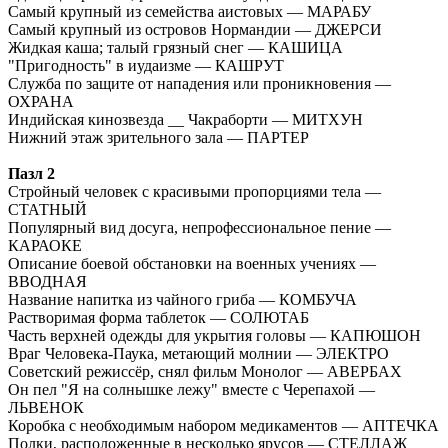
Самый крупный из семейства аистовых — МАРАБУ
Самый крупный из островов Нормандии — ДЖЕРСИ
Жидкая каша; талый грязный снег — КАШИЦА
"Пригодность" в иудаизме — КАШРУТ
Служба по защите от нападения или проникновения —
ОХРАНА
Индийская кинозвезда __ Чакраборти — МИТХУН
Нижний этаж зрительного зала — ПАРТЕР
Пазл 2
Стройный человек с красивыми пропорциями тела —
СТАТНЫЙ
Популярный вид досуга, непрофессиональное пение —
КАРАОКЕ
Описание боевой обстановки на военных учениях —
ВВОДНАЯ
Название напитка из чайного гриба — КОМБУЧА
Растворимая форма таблеток — СОЛЮТАБ
Часть верхней одежды для укрытия головы — КАПЮШОН
Враг Человека-Паука, метающий молнии — ЭЛЕКТРО
Советский режиссёр, снял фильм Монолог — АВЕРБАХ
Он пел "Я на солнышке лежу" вместе с Черепахой —
ЛЬВЕНОК
Коробка с необходимым набором медикаментов — АПТЕЧКА
Полки, расположенные в несколько ярусов — СТЕЛЛАЖ