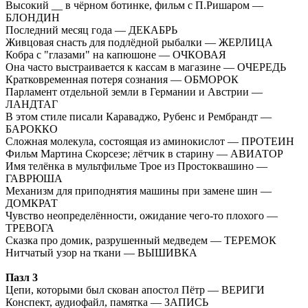
Высокий __ в чёрном ботинке, фильм с П.Ришаром —
БЛОНДИН
Последний месяц года — ДЕКАБРЬ
Живцовая снасть для подлёдной рыбалки — ЖЕРЛИЦА
Кобра с "глазами" на капюшоне — ОЧКОВАЯ
Она часто выстраивается к кассам в магазине — ОЧЕРЕДЬ
Кратковременная потеря сознания — ОБМОРОК
Парламент отдельной земли в Германии и Австрии —
ЛАНДТАГ
В этом стиле писали Караваджо, Рубенс и Рембрандт —
БАРОККО
Сложная молекула, состоящая из аминокислот — ПРОТЕИН
Фильм Мартина Скорсезе; лётчик в старину — АВИАТОР
Имя телёнка в мультфильме Трое из Простоквашино —
ГАВРЮША
Механизм для приподнятия машины при замене шин —
ДОМКРАТ
Чувство неопределённости, ожидание чего-то плохого —
ТРЕВОГА
Сказка про домик, разрушенный медведем — ТЕРЕМОК
Нитчатый узор на ткани — ВЫШИВКА
Пазл 3
Цепи, которыми был скован апостол Пётр — ВЕРИГИ
Конспект, аудиофайл, памятка — ЗАПИСЬ