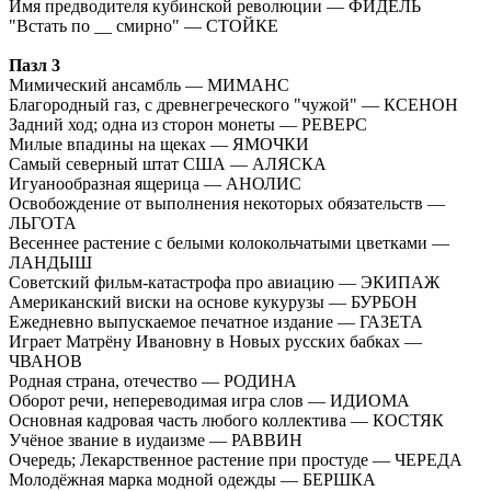
Имя предводителя кубинской революции — ФИДЕЛЬ
"Встать по __ смирно" — СТОЙКЕ
Пазл 3
Мимический ансамбль — МИМАНС
Благородный газ, с древнегреческого "чужой" — КСЕНОН
Задний ход; одна из сторон монеты — РЕВЕРС
Милые впадины на щеках — ЯМОЧКИ
Самый северный штат США — АЛЯСКА
Игуанообразная ящерица — АНОЛИС
Освобождение от выполнения некоторых обязательств —
ЛЬГОТА
Весеннее растение с белыми колокольчатыми цветками —
ЛАНДЫШ
Советский фильм-катастрофа про авиацию — ЭКИПАЖ
Американский виски на основе кукурузы — БУРБОН
Ежедневно выпускаемое печатное издание — ГАЗЕТА
Играет Матрёну Ивановну в Новых русских бабках —
ЧВАНОВ
Родная страна, отечество — РОДИНА
Оборот речи, непереводимая игра слов — ИДИОМА
Основная кадровая часть любого коллектива — КОСТЯК
Учёное звание в иудаизме — РАВВИН
Очередь; Лекарственное растение при простуде — ЧЕРЕДА
Молодёжная марка модной одежды — БЕРШКА