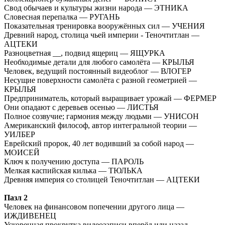
Свод обычаев и культуры жизни народа — ЭТНИКА
Словесная перепалка — РУГАНЬ
Показательная тренировка вооружённых сил — УЧЕНИЯ
Древний народ, столица чьей империи - Теночтитлан —
АЦТЕКИ
Разноцветная __, подвид ящериц — ЯЩУРКА
Необходимые детали для любого самолёта — КРЫЛЬЯ
Человек, ведущий постоянный видеоблог — ВЛОГЕР
Несущие поверхности самолёта с разной геометрией —
КРЫЛЬЯ
Предприниматель, который выращивает урожай — ФЕРМЕР
Они опадают с деревьев осенью — ЛИСТЬЯ
Полное созвучие; гармония между людьми — УНИСОН
Американский философ, автор интегральной теории —
УИЛБЕР
Еврейский пророк, 40 лет водивший за собой народ —
МОИСЕЙ
Ключ к получению доступа — ПАРОЛЬ
Мелкая каспийская килька — ТЮЛЬКА
Древняя империя со столицей Теночтитлан — АЦТЕКИ
Пазл 2
Человек на финансовом попечении другого лица —
ИЖДИВЕНЕЦ
Ускоренная прокрутка видеозаписи вперёд или назад —