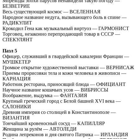
Мореходы эпохи парусов ненавидели такую погоду —
БЕЗВЕТРИЕ
Весь существующий космос — ВСЕЛЕННАЯ
Народное название недуга, вызывающего боль в спине —
РАДИКУЛИТ
Крокодил Гена как музыкальный виртуоз — ГАРМОНИСТ
Торговец, незаконно перепродающий товар в СССР —
СПЕКУЛЯНТ
Пазл 5
Офицер, служивший в гвардейской кавалерии Франции —
МУШКЕТЕР
Громкое открытие художественной выставки — ВЕРНИСАЖ
Приемы прорисовки тела и кожи человека в живописи —
КАРНАЦИЯ
Работник ресторана, приносящий блюда — ОФИЦИАНТ
Научное название кошачьих усов — ВИБРИССЫ
Воображение, выдумка — ФАНТАЗИЯ
Крупный греческий город с Белой башней XVI века —
САЛОНИКИ
Древняя империя со столицей в Константинополе —
ВИЗАНТИЯ
Тончайший кровеносный сосуд — КАПИЛЛЯР
Женщина за рулём — АВТОЛЕДИ
Родина лепреконов и дня святого Патрика — ИРЛАНДИЯ