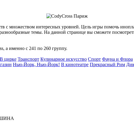
тв с множеством интересных уровней. Цель игры помочь инопла
а разнообразные темы. На данной странице вы сможете посмотре
s, а именно с 241 по 260 группу.
В цирке
Транспорт
Кулинарное искусство
Спорт
Фауна и Флора
газин
Нью-Йорк, Нью-Йорк!
В кинотеатре
Прекрасный Рим
Дик
РОШИНА