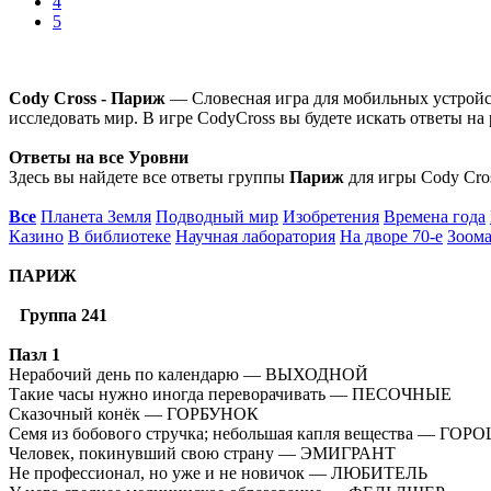
4
5
Cody Cross - Париж
— Словесная игра для мобильных устройс
исследовать мир. В игре CodyCross вы будете искать ответы н
Ответы на все Уровни
Здесь вы найдете все ответы группы
Париж
для игры Cody Cros
Все
Планета Земля
Подводный мир
Изобретения
Времена года
Казино
В библиотеке
Научная лаборатория
На дворе 70-е
Зоома
ПАРИЖ
Группа 241
Пазл 1
Нерабочий день по календарю — ВЫХОДНОЙ
Такие часы нужно иногда переворачивать — ПЕСОЧНЫЕ
Сказочный конёк — ГОРБУНОК
Семя из бобового стручка; небольшая капля вещества — ГО
Человек, покинувший свою страну — ЭМИГРАНТ
Не профессионал, но уже и не новичок — ЛЮБИТЕЛЬ