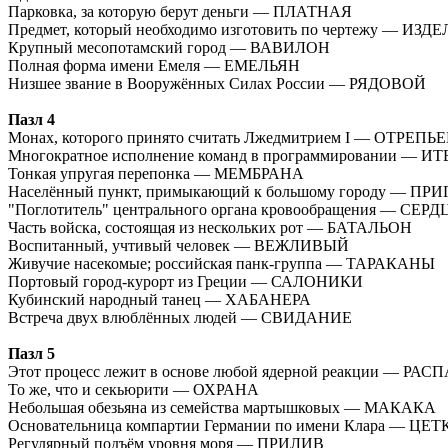
Парковка, за которую берут деньги — ПЛАТНАЯ
Предмет, который необходимо изготовить по чертежу — ИЗД
Крупный месопотамский город — ВАВИЛОН
Полная форма имени Емеля — ЕМЕЛЬЯН
Низшее звание в Вооружённых Силах России — РЯДОВОЙ
Пазл 4
Монах, которого принято считать Лжедмитрием I — ОТРЕПЬ
Многократное исполнение команд в программировании — 
Тонкая упругая перепонка — МЕМБРАНА
Населённый пункт, примыкающий к большому городу — ПР
"Поглотитель" центрального органа кровообращения — СЕР
Часть войска, состоящая из нескольких рот — БАТАЛЬОН
Воспитанный, учтивый человек — ВЕЖЛИВЫЙ
Живучие насекомые; российская панк-группа — ТАРАКАНЫ
Портовый город-курорт из Греции — САЛОНИКИ
Кубинский народный танец — ХАБАНЕРА
Встреча двух влюблённых людей — СВИДАНИЕ
Пазл 5
Этот процесс лежит в основе любой ядерной реакции — РАС
То же, что и секьюрити — ОХРАНА
Небольшая обезьяна из семейства мартышковых — МАКАКА
Основательница компартии Германии по имени Клара — ЦЕ
Регулярный подъём уровня моря — ПРИЛИВ