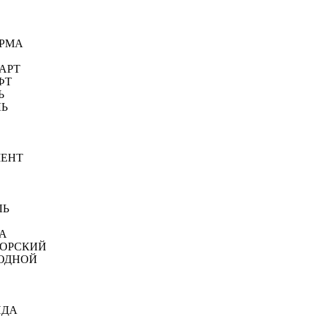
ФОРМА
ТАРТ
АФТ
Ь
ЛЬ
МЕНТ
ЛЬ
КА
СИКОРСКИЙ
ЗВОДНОЙ
ИДА