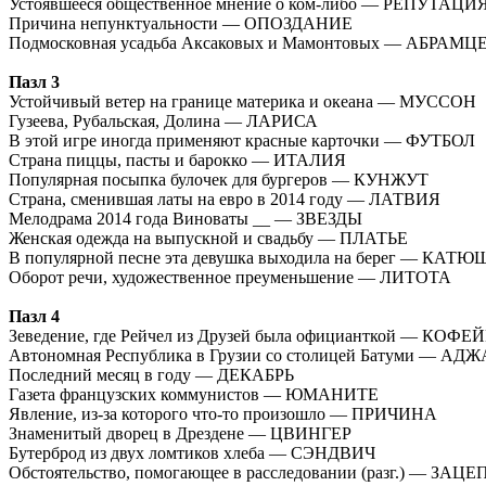
Устоявшееся общественное мнение о ком-либо — РЕПУТАЦИ
Причина непунктуальности — ОПОЗДАНИЕ
Подмосковная усадьба Аксаковых и Мамонтовых — АБРАМЦ
Пазл 3
Устойчивый ветер на границе материка и океана — МУССОН
Гузеева, Рубальская, Долина — ЛАРИСА
В этой игре иногда применяют красные карточки — ФУТБОЛ
Страна пиццы, пасты и барокко — ИТАЛИЯ
Популярная посыпка булочек для бургеров — КУНЖУТ
Страна, сменившая латы на евро в 2014 году — ЛАТВИЯ
Мелодрама 2014 года Виноваты __ — ЗВЕЗДЫ
Женская одежда на выпускной и свадьбу — ПЛАТЬЕ
В популярной песне эта девушка выходила на берег — КАТ
Оборот речи, художественное преуменьшение — ЛИТОТА
Пазл 4
Зеведение, где Рейчел из Друзей была официанткой — КОФЕ
Автономная Республика в Грузии со столицей Батуми — АД
Последний месяц в году — ДЕКАБРЬ
Газета французских коммунистов — ЮМАНИТЕ
Явление, из-за которого что-то произошло — ПРИЧИНА
Знаменитый дворец в Дрездене — ЦВИНГЕР
Бутерброд из двух ломтиков хлеба — СЭНДВИЧ
Обстоятельство, помогающее в расследовании (разг.) — ЗАЦ