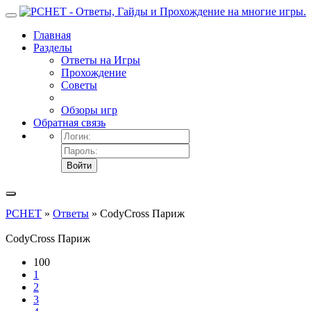
Главная
Разделы
Ответы на Игры
Прохождение
Советы
Обзоры игр
Обратная связь
Войти
PCHET
»
Ответы
» CodyCross Париж
CodyCross Париж
100
1
2
3