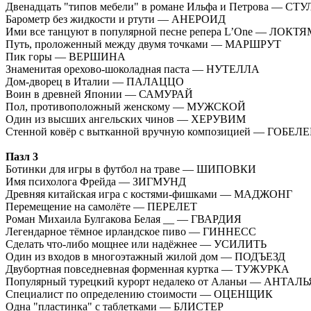
Двенадцать "типов мебели" в романе Ильфа и Петрова — СТ
Барометр без жидкости и ртути — АНЕРОИД
Ими все танцуют в популярной песне репера L’One — ЛОКТ
Путь, проложенный между двумя точками — МАРШРУТ
Пик горы — ВЕРШИНА
Знаменитая орехово-шоколадная паста — НУТЕЛЛА
Дом-дворец в Италии — ПАЛАЦЦО
Воин в древней Японии — САМУРАЙ
Пол, противоположный женскому — МУЖСКОЙ
Один из высших ангельских чинов — ХЕРУВИМ
Стенной ковёр с вытканной вручную композицией — ГОБЕЛ
Пазл 3
Ботинки для игры в футбол на траве — ШИПОВКИ
Имя психолога Фрейда — ЗИГМУНД
Древняя китайская игра с костями-фишками — МАДЖОНГ
Перемещение на самолёте — ПЕРЕЛЕТ
Роман Михаила Булгакова Белая __ — ГВАРДИЯ
Легендарное тёмное ирландское пиво — ГИННЕСС
Сделать что-либо мощнее или надёжнее — УСИЛИТЬ
Один из входов в многоэтажный жилой дом — ПОДЪЕЗД
Двубортная повседневная форменная куртка — ТУЖУРКА
Популярный турецкий курорт недалеко от Аланьи — АНТАЛЬ
Специалист по определению стоимости — ОЦЕНЩИК
Одна "пластинка" с таблетками — БЛИСТЕР