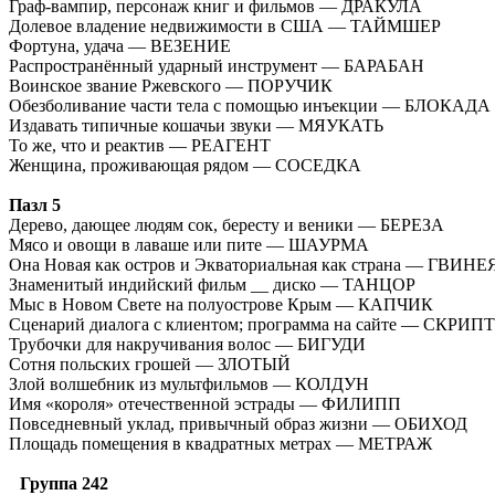
Граф-вампир, персонаж книг и фильмов — ДРАКУЛА
Долевое владение недвижимости в США — ТАЙМШЕР
Фортуна, удача — ВЕЗЕНИЕ
Распространённый ударный инструмент — БАРАБАН
Воинское звание Ржевского — ПОРУЧИК
Обезболивание части тела с помощью инъекции — БЛОКАДА
Издавать типичные кошачьи звуки — МЯУКАТЬ
То же, что и реактив — РЕАГЕНТ
Женщина, проживающая рядом — СОСЕДКА
Пазл 5
Дерево, дающее людям сок, бересту и веники — БЕРЕЗА
Мясо и овощи в лаваше или пите — ШАУРМА
Она Новая как остров и Экваториальная как страна — ГВИНЕ
Знаменитый индийский фильм __ диско — ТАНЦОР
Мыс в Новом Свете на полуострове Крым — КАПЧИК
Сценарий диалога с клиентом; программа на сайте — СКРИПТ
Трубочки для накручивания волос — БИГУДИ
Сотня польских грошей — ЗЛОТЫЙ
Злой волшебник из мультфильмов — КОЛДУН
Имя «короля» отечественной эстрады — ФИЛИПП
Повседневный уклад, привычный образ жизни — ОБИХОД
Площадь помещения в квадратных метрах — МЕТРАЖ
Группа 242