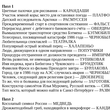
Пазл 1
Цветные палочки для рисования — КАРАНДАШИ
Участок земной коры; место для остановки поезда — ПЛАТ
Датский исследователь Арктики — РАСМУССЕН
Преждевременный старт в спортивном состязании — ФАЛЬС
Перерасход денег с дебетового банковского счёта — ОВЕРДР
Вымышленное транспортное средство Бэтмена — БЭТМОБИЛ
Телесериал, посвященный катастрофе 1986 года — ЧЕРНОБЫ
Любительница спектаклей — ТЕАТРАЛКА
Популярный острый зелёный перец — ХАЛАПЕНЬО
Люди, движущиеся в одном направлении — ПОПУТЧИКИ
Процедура отстранения от должности президента — ИМПИЧ
Ветвь развития, не имеющая продолжения — ТУПИКОВАЯ
Имя индюка, врага Бибигона у Чуковского — БРУНДУЛЯК
Фамилия Фроси из фильма Приходите завтра — БУРЛАКОВА
Город, где в 1986 году на АЭС случилась авария — ЧЕРНОБЫ
Человек, следующий двум религиям (разг.) — ДВОЕВЕРЕЦ
То же, что и болванка для последующей работы — ЗАГОТОВ
Конструктор самолётов Илья Муромец, Русский витязь — 
Тип моста, который можно найти в Санкт-Петербурге — РА
Пазл 2
Косолапый символ России — МЕДВЕДЬ
Дрожжеподобный гриб, находящийся в микрофлоре — КАНД