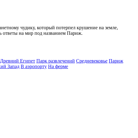
нетному чудику, который потерпел крушение на земле,
ть ответы на мир под названием Париж.
Древний Египет
Парк развлечений
Средневековье
Париж
ий Запад
В аэропорту
На ферме